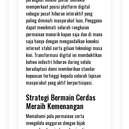
memperkuat posisi platform digital
sebagai pusat hiburan interaktif yang
paling diminati masyarakat luas. Pengguna
dapat menikmati seluruh rangkaian
permainan menarik kapan saja dan di mana
saja hanya dengan mengandalkan koneksi
internet stabil serta gilaan teknologi masa
kini. Transformasi digital ini membuktikan
bahwa industri hiburan daring selalu
beradaptasi demi memberikan standar
kepuasan tertinggi kepada seluruh lapisan
masyarakat yang aktif berpartisipasi.
Strategi Bermain Cerdas
Meraih Kemenangan
Memahami pola permainan serta
mengelola anggaran dengan bijak