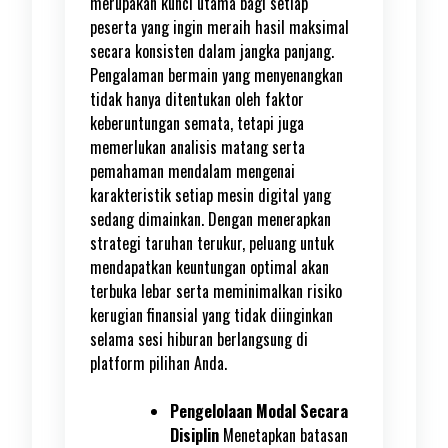
merupakan kunci utama bagi setiap
peserta yang ingin meraih hasil maksimal
secara konsisten dalam jangka panjang.
Pengalaman bermain yang menyenangkan
tidak hanya ditentukan oleh faktor
keberuntungan semata, tetapi juga
memerlukan analisis matang serta
pemahaman mendalam mengenai
karakteristik setiap mesin digital yang
sedang dimainkan. Dengan menerapkan
strategi taruhan terukur, peluang untuk
mendapatkan keuntungan optimal akan
terbuka lebar serta meminimalkan risiko
kerugian finansial yang tidak diinginkan
selama sesi hiburan berlangsung di
platform pilihan Anda.
Pengelolaan Modal Secara
Disiplin
Menetapkan batasan