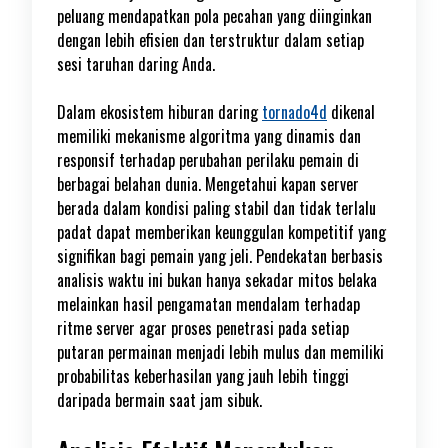
peluang mendapatkan pola pecahan yang diinginkan
dengan lebih efisien dan terstruktur dalam setiap
sesi taruhan daring Anda.
Dalam ekosistem hiburan daring
tornado4d
dikenal
memiliki mekanisme algoritma yang dinamis dan
responsif terhadap perubahan perilaku pemain di
berbagai belahan dunia. Mengetahui kapan server
berada dalam kondisi paling stabil dan tidak terlalu
padat dapat memberikan keunggulan kompetitif yang
signifikan bagi pemain yang jeli. Pendekatan berbasis
analisis waktu ini bukan hanya sekadar mitos belaka
melainkan hasil pengamatan mendalam terhadap
ritme server agar proses penetrasi pada setiap
putaran permainan menjadi lebih mulus dan memiliki
probabilitas keberhasilan yang jauh lebih tinggi
daripada bermain saat jam sibuk.