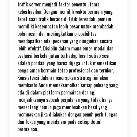
trafik server menjadi faktor penentu utama
keberhasilan. Dengan memilih waktu bermain yang
tepat saat trafik berada di titik terendah, pemain
memiliki kesempatan lebih besar untuk membedah
pola mesin dan meningkatkan probabilitas
mendapatkan nilai pecahan yang diinginkan secara
lebih efektif. Disiplin dalam manajemen modal dan
evaluasi berkelanjutan terhadap hasil setiap sesi
adalah pondasi yang harus dijaga untuk memastikan
pengalaman bermain tetap profesional dan terukur.
Konsistensi dalam menerapkan strategi ini akan
membantu Anda memaksimalkan setiap peluang yang
ada di dalam platform permainan daring,
menjadikannya sebuah perjalanan yang tidak hanya
menantang namun juga membuahkan hasil yang
memuaskan jika dilakukan dengan penuh perhitungan
dan fokus yang mendalam pada setiap detail
permainan.