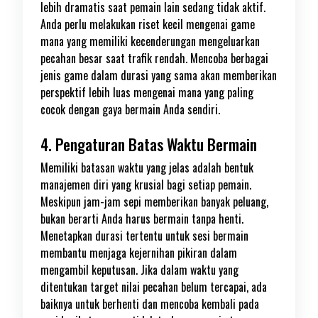
lebih dramatis saat pemain lain sedang tidak aktif.
Anda perlu melakukan riset kecil mengenai game
mana yang memiliki kecenderungan mengeluarkan
pecahan besar saat trafik rendah. Mencoba berbagai
jenis game dalam durasi yang sama akan memberikan
perspektif lebih luas mengenai mana yang paling
cocok dengan gaya bermain Anda sendiri.
4. Pengaturan Batas Waktu Bermain
Memiliki batasan waktu yang jelas adalah bentuk
manajemen diri yang krusial bagi setiap pemain.
Meskipun jam-jam sepi memberikan banyak peluang,
bukan berarti Anda harus bermain tanpa henti.
Menetapkan durasi tertentu untuk sesi bermain
membantu menjaga kejernihan pikiran dalam
mengambil keputusan. Jika dalam waktu yang
ditentukan target nilai pecahan belum tercapai, ada
baiknya untuk berhenti dan mencoba kembali pada