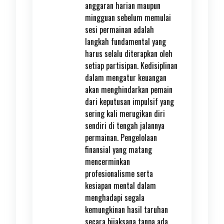
anggaran harian maupun
mingguan sebelum memulai
sesi permainan adalah
langkah fundamental yang
harus selalu diterapkan oleh
setiap partisipan. Kedisiplinan
dalam mengatur keuangan
akan menghindarkan pemain
dari keputusan impulsif yang
sering kali merugikan diri
sendiri di tengah jalannya
permainan. Pengelolaan
finansial yang matang
mencerminkan
profesionalisme serta
kesiapan mental dalam
menghadapi segala
kemungkinan hasil taruhan
secara bijaksana tanpa ada