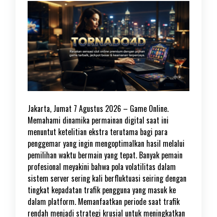
Jakarta, Jumat 7 Agustus 2026 – Game Online.
Memahami dinamika permainan digital saat ini
menuntut ketelitian ekstra terutama bagi para
penggemar yang ingin mengoptimalkan hasil melalui
pemilihan waktu bermain yang tepat. Banyak pemain
profesional meyakini bahwa pola volatilitas dalam
sistem server sering kali berfluktuasi seiring dengan
tingkat kepadatan trafik pengguna yang masuk ke
dalam platform. Memanfaatkan periode saat trafik
rendah menjadi strategi krusial untuk meningkatkan