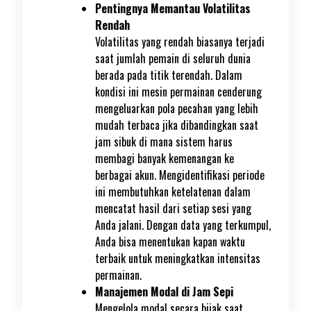
Pentingnya Memantau Volatilitas
Rendah
Volatilitas yang rendah biasanya terjadi
saat jumlah pemain di seluruh dunia
berada pada titik terendah. Dalam
kondisi ini mesin permainan cenderung
mengeluarkan pola pecahan yang lebih
mudah terbaca jika dibandingkan saat
jam sibuk di mana sistem harus
membagi banyak kemenangan ke
berbagai akun. Mengidentifikasi periode
ini membutuhkan ketelatenan dalam
mencatat hasil dari setiap sesi yang
Anda jalani. Dengan data yang terkumpul,
Anda bisa menentukan kapan waktu
terbaik untuk meningkatkan intensitas
permainan.
Manajemen Modal di Jam Sepi
Mengelola modal secara bijak saat