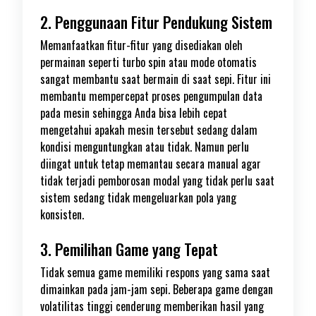
2. Penggunaan Fitur Pendukung Sistem
Memanfaatkan fitur-fitur yang disediakan oleh
permainan seperti turbo spin atau mode otomatis
sangat membantu saat bermain di saat sepi. Fitur ini
membantu mempercepat proses pengumpulan data
pada mesin sehingga Anda bisa lebih cepat
mengetahui apakah mesin tersebut sedang dalam
kondisi menguntungkan atau tidak. Namun perlu
diingat untuk tetap memantau secara manual agar
tidak terjadi pemborosan modal yang tidak perlu saat
sistem sedang tidak mengeluarkan pola yang
konsisten.
3. Pemilihan Game yang Tepat
Tidak semua game memiliki respons yang sama saat
dimainkan pada jam-jam sepi. Beberapa game dengan
volatilitas tinggi cenderung memberikan hasil yang