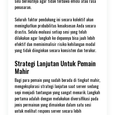
sesi berikutnya agar tidak terbawa emosi atau rasa
penasaran.
Seluruh faktor pendukung ini secara kolektif akan
meningkatkan probabilitas kesuksesan Anda secara
drastis. Selalu evaluasi setiap sesi yang telah
dilakukan agar langkah ke depannya bisa jauh lebih
efektif dan meminimalisir risiko kehilangan modal
yang tidak diinginkan secara konsisten dan terukur.
Strategi Lanjutan Untuk Pemain
Mahir
Bagi para pemain yang sudah berada di tingkat mahir,
mengeksplorasi strategi lanjutan saat server sedang
sepi menjadi tantangan yang sangat menarik. Langkah
pertama adalah dengan melakukan diversifikasi pada
jenis permainan yang dimainkan dalam satu sesi
untuk melihat respons server secara lebih