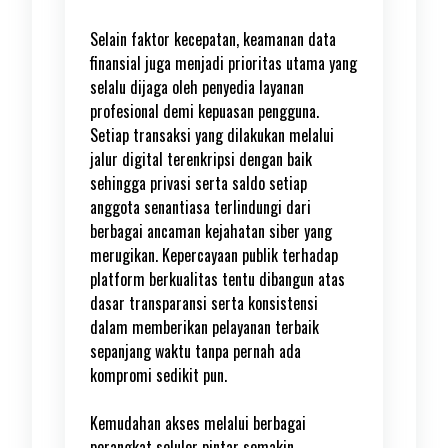
Selain faktor kecepatan, keamanan data
finansial juga menjadi prioritas utama yang
selalu dijaga oleh penyedia layanan
profesional demi kepuasan pengguna.
Setiap transaksi yang dilakukan melalui
jalur digital terenkripsi dengan baik
sehingga privasi serta saldo setiap
anggota senantiasa terlindungi dari
berbagai ancaman kejahatan siber yang
merugikan. Kepercayaan publik terhadap
platform berkualitas tentu dibangun atas
dasar transparansi serta konsistensi
dalam memberikan pelayanan terbaik
sepanjang waktu tanpa pernah ada
kompromi sedikit pun.
Kemudahan akses melalui berbagai
perangkat seluler pintar semakin