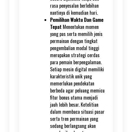
rasa penyesalan berlebihan
nantinya di kemudian hari.
Pemilihan Waktu Dan Game
Tepat
Menentukan momen
yang pas serta memilih jenis
permainan dengan tingkat
pengembalian modal tinggi
merupakan strategi cerdas
para pemain berpengalaman.
Setiap mesin digital memiliki
karakteristik unik yang
memerlukan pendekatan
berbeda agar peluang memicu
fitur bonus utama menjadi
jauh lebih besar. Ketelitian
dalam membaca situasi pasar
serta tren permainan yang
sedang berlangsung akan